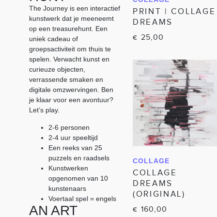
IN WINKELWAGEN
The Journey is een interactief
PRINT | COLLAGE
kunstwerk dat je meeneemt
DREAMS
op een treasurehunt. Een
25,00
€
uniek cadeau of
groepsactiviteit om thuis te
spelen. Verwacht kunst en
curieuze objecten,
verrassende smaken en
digitale omzwervingen. Ben
je klaar voor een avontuur?
Let’s play.
2-6 personen
2-4 uur speeltijd
Een reeks van 25
puzzels en raadsels
COLLAGE
IN WINKELWAGEN
Kunstwerken
COLLAGE
opgenomen van 10
DREAMS
kunstenaars
(ORIGINAL)
Voertaal spel = engels
AN ART
160,00
€