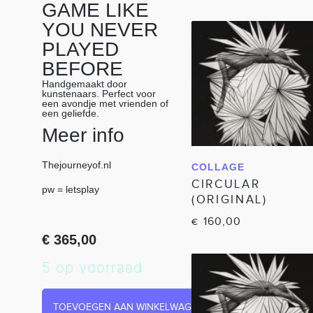
GAME LIKE
YOU NEVER
PLAYED
BEFORE
Handgemaakt door
kunstenaars. Perfect voor
een avondje met vrienden of
een geliefde.
Meer info
Thejourneyof.nl
COLLAGE
IN WINKELWAGEN
CIRCULAR
pw = letsplay
(ORIGINAL)
160,00
€
€
365,00
5 op voorraad
TOEVOEGEN AAN WINKELWAGEN